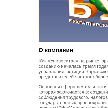
О компании
ЮФ «Унивеситас» на рынке юрид
созданию началась тремя года
управлении юстиции Черкасско
представителей частного бизн
Основная сфера деятельности 
которая заключается в: создан
соблюдения трудового, налогов
государственных правоохраните
услугам ЮФ «Унивеситас» обра