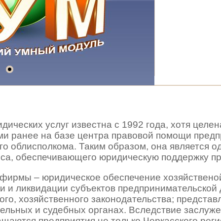
ических услуг известна с 1992 года, хотя целе
ми ранее на базе центра правовой помощи предп
го облисполкома. Таким образом, она является 
еса, обеспечивающего юридическую поддержку п
фирмы – юридическое обеспечение хозяйственой
ии и ликвидации субъектов предпринимательской
ого, хозяйственного законодательства; представ
льных и судебных органах. Вследствие заслужен
щаются предприятия не только Черкасского регио