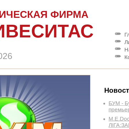
ИЧЕСКАЯ ФИРМА
ИВЕСИТАС
Г
Л
Н
026
К
Новос
БУМ - Б
премье
M.E.Doc
ЛІГА:З