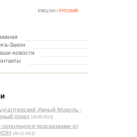
ENGLISH
/
РУССКИЙ
лавная
ига-Закон
аши новости
онтакты
ти
ухгалтерский Умный Модуль -
рный показ
(18-06-2013)
 пополнился подсказками от
АКОН
(04-12-2012)