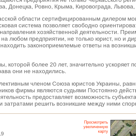
ва, Донецка, Ровно, Крыма, Кировограда, Львова,
касской области сертифицированным дилером м
исковая система позволяет свободно ориентирова
 направления хозяйственной деятельности. Преи
на любом предприятии, не только юрист, но и дир
 находить законоприемлемые ответы на возникши
, которой более 20 лет, значительно ускоряет 
рава они не находились.
лективным членом Союза юристов Украины, равно,
дников фирмы являются судьями Постоянно дейст
еятельность предоставляет возможность субъек
и затратами решить возникшие между ними спор
Просмотреть
увеличенную
карту
19