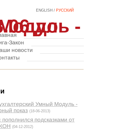
ENGLISH
/
РУССКИЙ
Модуль -
.06 до
лавная
ига-Закон
аши новости
онтакты
ти
ухгалтерский Умный Модуль -
рный показ
(18-06-2013)
 пополнился подсказками от
АКОН
(04-12-2012)