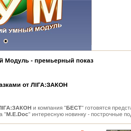
й Модуль - премьерный показ
азками от ЛІГА:ЗАКОН
ЛІГА:ЗАКОН
и компания "
БЕСТ
" готовятся предс
а "
M.E.Doc
" интересную новинку - построчные по